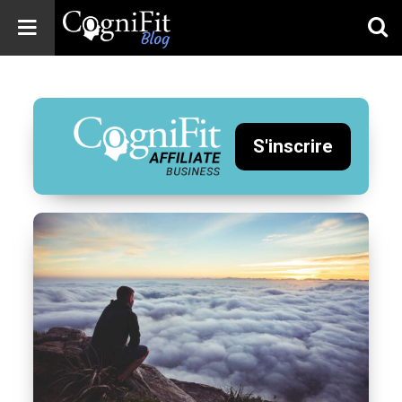
CogniFit
Blog: Brain
Health
News
S'inscrire
Brain Training,
Mental Health, and
Wellness