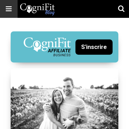
CogniFit
Blog: Brain
Health
News
S'inscrire
Brain Training,
Mental Health, and
Wellness