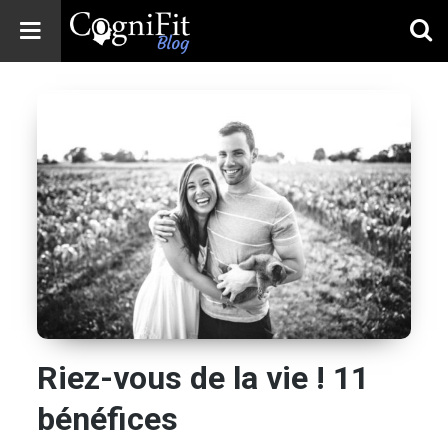
CogniFit
Blog: Brain
Health
News
Brain Training,
Mental Health, and
Wellness
Riez-vous de la vie ! 11
bénéfices