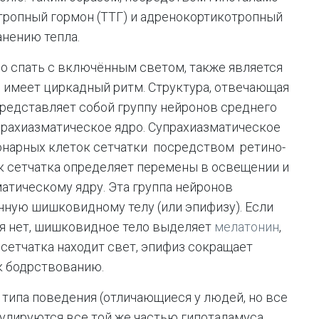
тропный гормон (ТТГ) и адренокортикотропный
анению тепла.
но спать с включённым светом, также является
 имеет циркадный ритм. Структура, отвечающая
представляет собой группу нейронов среднего
прахиазматическое ядро. Cупрахиазматическое
онарных клеток сетчатки посредством ретино-
к сетчатка определяет перемены в освещении и
атическому ядру. Эта группа нейронов
ную шишковидному телу (или эпифизу). Если
ия нет, шишковидное тело выделяет
мелатонин
,
сетчатка находит свет, эпифиз сокращает
к бодрствованию.
а типа поведения (отличающиеся у людей, но все
улируются все той же частью гипоталамуса