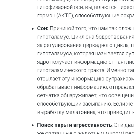
гипофизарной оси, выделяются тирео
гормон (АКТГ), способствующие сохр
Сон:
Причиной того, что нам так слож
гипоталамус. Цикл сна-бодрствования
за регулирование циркадного цикла, 
гипоталамуса, которая называется су
ядро получает информацию от гангли
гипоталамического тракта. Именно та
отсылает эту информацию супрахиазм
обрабатывает информацию, отправлен
сетчатка обнаруживает, что освещен
способствующий засыпанию. Если же 
выработку мелатонина, что приводит 
Поиск пары и агрессивность
: Эти дв
же связанные с животным миром) рег