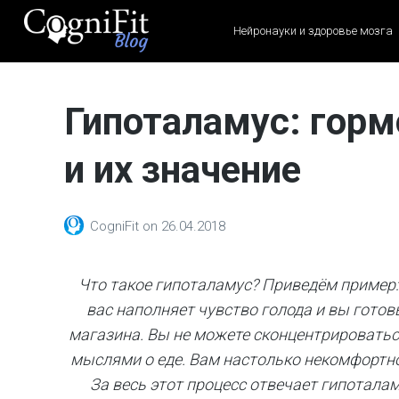
Нейронауки и здоровье мозга
CogniFit
Blog: Brain
Гипоталамус: горм
Health
News
и их значение
Brain Training, Mental
Health, and Wellness
CogniFit
on
26.04.2018
Что такое гипоталамус? Приведём пример: у
вас наполняет чувство голода и вы готов
магазина. Вы не можете сконцентрироваться
мыслями о еде. Вам настолько некомфортно,
За весь этот процесс отвечает гипотала