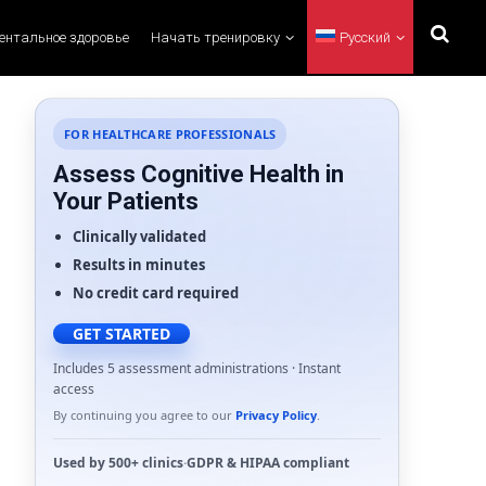
ментальное здоровье
Начать тренировку
Русский
FOR HEALTHCARE PROFESSIONALS
Assess Cognitive Health in
Your Patients
Clinically validated
Results in minutes
No credit card required
GET STARTED
Includes 5 assessment administrations · Instant
access
By continuing you agree to our
Privacy Policy
.
Used by
500+ clinics
·
GDPR
&
HIPAA
compliant