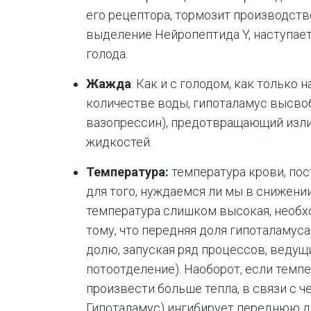
его рецептора, тормозит производств
выделение Нейропептида Y, наступае
голода.
Жажда
: Как и с голодом, как только
количестве воды, гипоталамус высво
вазопрессин), предотвращающий изл
жидкостей.
Температура:
температура крови, по
для того, нуждаемся ли мы в снижени
температура слишком высокая, необхо
тому, что передняя доля гипоталамус
долю, запуская ряд процессов, ведущ
потоотделение). Наоборот, если темп
произвести больше тепла, в связи с ч
Гипоталамус) ингибирует переднюю д