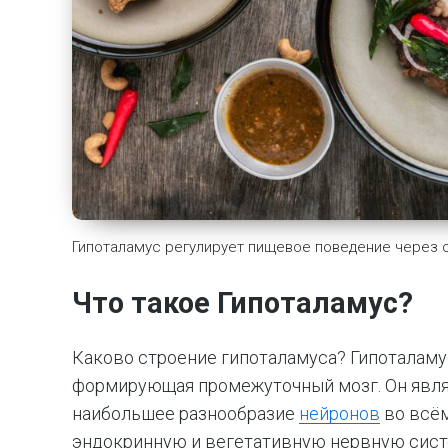
Гипоталамус регулирует пищевое поведение через ощ
Что такое Гипоталамус?
Каково строение гипоталамуса? Гипоталамус
формирующая промежуточный мозг. Он явля
наибольшее разнообразие
нейронов
во всём
эндокринную и вегетативную нервную систе