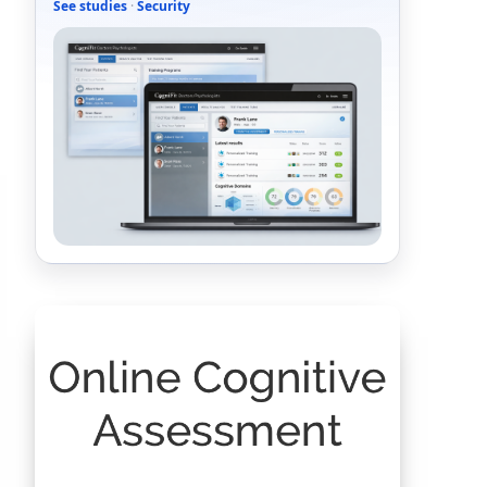
See studies
·
Security