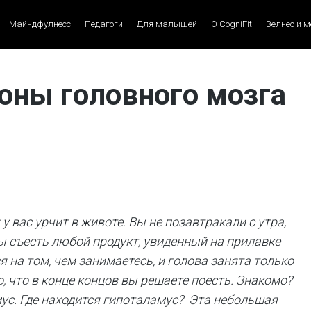
Майндфулнесс
Педагоги
Для малышей
О CogniFit
Велнес и 
оны головного мозга
 вас урчит в животе. Вы не позавтракали с утра,
ы съесть любой продукт, увиденный на прилавке
 на том, чем занимаетесь, и голова занята только
 что в конце концов вы решаете поесть. Знакомо?
мус. Где находится гипоталамус? Эта небольшая