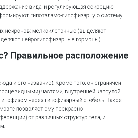
ддержание вида, и регулирующая секрецию
 формируют гипоталамо-гипофизарную систему.
ых нейронов: мелкоклеточные (выделяют
ыделяют нейрогипофизарные гормоны).
ус? Правильное расположение
да и его название). Кроме того, он ограничен
сосцевидными) частями, внутренней капсулой
 гипофизом через гипофизарный стебель. Такое
мозге позволяет ему прекрасно
еренции) от различных структур тела, и
м.