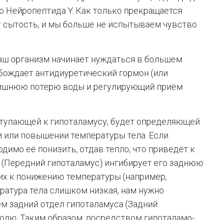
о Нейропептида Y. Как только прекращается
т сытость, и мы больше не испытываем чувство
 наш организм начинает нуждаться в большем
бождает антидиуретический гормон (или
ишнюю потерю воды и регулирующий приём
ступающей к гипоталамусу, будет определяющей
и или повышении температуры тела. Если
димо её понизить, отдав тепло, что приведёт к
а (Передний гипоталамус) ингибирует его заднюю
их к понижению температуры (например,
ература тела слишком низкая, нам нужно
ем задний отдел гипоталамуса (Задний
олю. Таким образом, посредством гипоталамо-