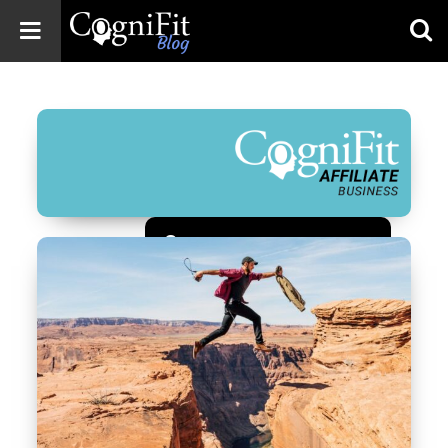
CogniFit
Blog: Brain
Health
News
Brain Training,
Mental Health, and
Wellness
Зарегистрироваться