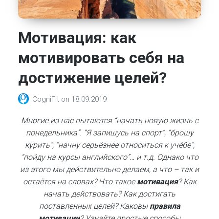
Мотивация: как
мотивировать себя на
достижение целей?
CogniFit
on
18.09.2019
Многие из нас пытаются “начать новую жизнь с
понедельника”. “Я запишусь на спорт”, “брошу
курить”, “начну серьёзнее относиться к учёбе”,
“пойду на курсы английского”… и т.д. Однако что
из этого мы действительно делаем, а что – так и
остаётся на словах? Что такое
мотивация
? Как
начать действовать? Как достигать
поставленных целей? Каковы
правила
мотивации
? Узнайте простые способы