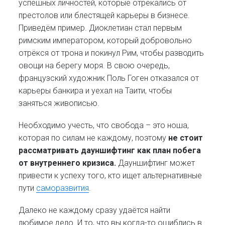
успешных личностей, которые отрекались от
престолов или блестящей карьеры в бизнесе.
Приведём пример. Диоклетиан стал первым
римским императором, который добровольно
отрёкся от трона и покинул Рим, чтобы разводить
овощи на берегу моря. В свою очередь,
французский художник Поль Гоген отказался от
карьеры банкира и уехал на Таити, чтобы
заняться живописью.
Необходимо учесть, что свобода – это ноша,
которая по силам не каждому, поэтому
не стоит
рассматривать дауншифтинг как план побега
от внутреннего кризиса.
Дауншифтинг может
привести к успеху того, кто ищет альтернативные
пути
саморазвития
.
Далеко не каждому сразу удаётся найти
любимое дело. И то, что вы когда-то ошиблись в