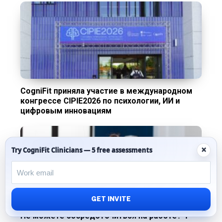
CogniFit приняла участие в международном
конгрессе CIPIE2026 по психологии, ИИ и
цифровым инновациям
×
Try CogniFit Clinicians — 5 free assessments
GET INVITE
Не можете сосредоточиться на работе? 4