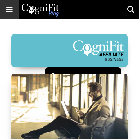
CogniFit
Blog: Brain
Health
News
Brain Training,
Mental Health, and
Wellness
Зарегистрироваться