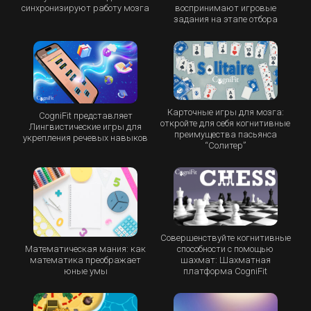
синхронизируют работу мозга
воспринимают игровые
задания на этапе отбора
Карточные игры для мозга:
CogniFit представляет
откройте для себя когнитивные
Лингвистические игры для
преимущества пасьянса
укрепления речевых навыков
“Cолитер”
Совершенствуйте когнитивные
Математическая мания: как
способности с помощью
математика преображает
шахмат: Шахматная
юные умы
платформа CogniFit