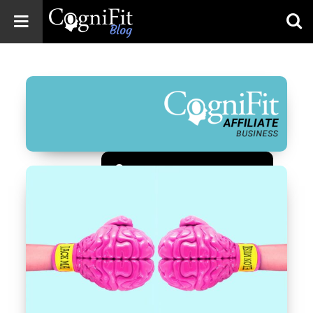
CogniFit
Blog: Brain
Health
News
Brain Training,
Mental Health, and
Wellness
Зарегистрироваться