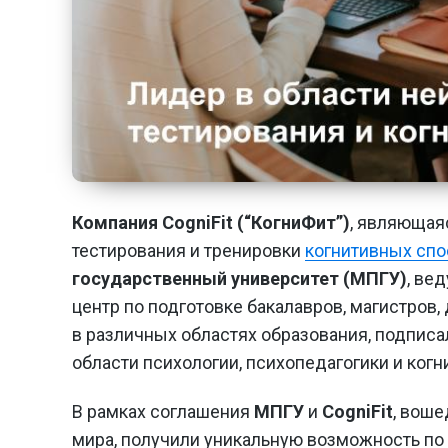
Компания CogniFit (“КогниФит”)
, являющая
тестирования и тренировки
когнитивных спо
государственный университет (МПГУ)
, ве
центр по подготовке бакалавров, магистров
в различных областях образования, подпис
области психологии, психопедагогики и когн
В рамках соглашения
МПГУ
и
CogniFit
, вош
мира, получили уникальную возможность по