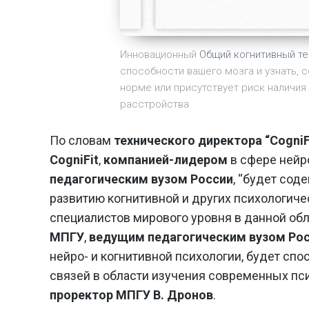
Инновационный
Общий когнитивный тес
способности вашего мозга и узнать, 
норме или присутствует риск наличия
расстройства
По словам
технического директора “CogniF
CogniFit
,
компанией-лидером
в сфере нейро
педагогическим вузом России
, “будет со
развитию когнитивной и других психологич
специалистов мирового уровня в данной обл
МПГУ
,
ведущим педагогическим вузом Ро
нейро- и когнитивной психологии, будет с
связей в области изучения современных пс
проректор МПГУ В. Дронов
.