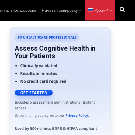
ментальное здоровье
Начать тренировку
Русский
FOR HEALTHCARE PROFESSIONALS
Assess Cognitive Health in
Your Patients
Clinically validated
Results in minutes
No credit card required
GET STARTED
Includes 5 assessment administrations · Instant
access
By continuing you agree to our
Privacy Policy
.
Used by
500+ clinics
·
GDPR
&
HIPAA
compliant