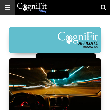
CogniFit
Blog: Brain
Health
News
Brain Training,
Mental Health, and
Wellness
Зарегистрироваться