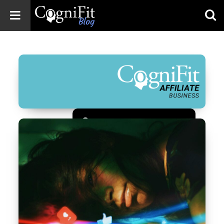
CogniFit
Blog: Brain
Health
News
Brain Training,
Mental Health, and
Wellness
Зарегистрироваться