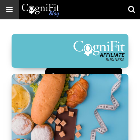
CogniFit
Blog: Brain
Health
News
Brain Training,
Mental Health, and
Wellness
Зарегистрироваться