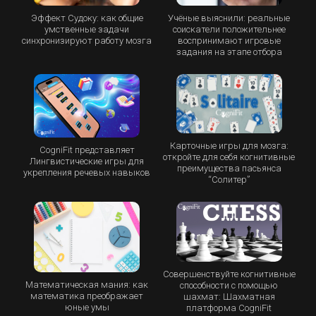
Эффект Судоку: как общие
Учёные выяснили: реальные
умственные задачи
соискатели положительнее
синхронизируют работу мозга
воспринимают игровые
задания на этапе отбора
Карточные игры для мозга:
CogniFit представляет
откройте для себя когнитивные
Лингвистические игры для
преимущества пасьянса
укрепления речевых навыков
“Cолитер”
Совершенствуйте когнитивные
Математическая мания: как
способности с помощью
математика преображает
шахмат: Шахматная
юные умы
платформа CogniFit