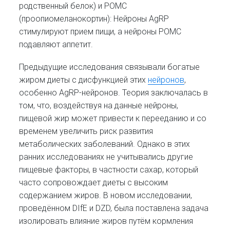
родственный белок) и POMC
(проопиомеланокортин): Нейроны AgRP
стимулируют прием пищи, а нейроны POMC
подавляют аппетит.
Предыдущие исследования связывали богатые
жиром диеты с дисфункцией этих
нейронов
,
особенно AgRP-нейронов. Теория заключалась в
том, что, воздействуя на данные нейроны,
пищевой жир может привести к перееданию и со
временем увеличить риск развития
метаболических заболеваний. Однако в этих
ранних исследованиях не учитывались другие
пищевые факторы, в частности сахар, который
часто сопровождает диеты с высоким
содержанием жиров. В новом исследовании,
проведённом DIfE и DZD, была поставлена задача
изолировать влияние жиров путём кормления