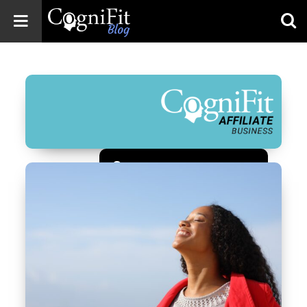
CogniFit
Blog: Brain
Health
News
Brain Training,
Mental Health, and
Wellness
Зарегистрироваться