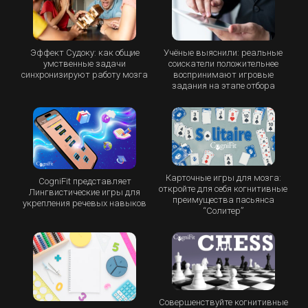
Эффект Судоку: как общие
Учёные выяснили: реальные
умственные задачи
соискатели положительнее
синхронизируют работу мозга
воспринимают игровые
задания на этапе отбора
Карточные игры для мозга:
CogniFit представляет
откройте для себя когнитивные
Лингвистические игры для
преимущества пасьянса
укрепления речевых навыков
“Cолитер”
Совершенствуйте когнитивные