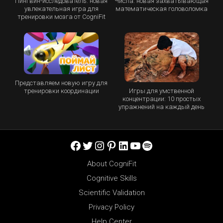
Пингвин-исследователь: новая
Числа: новая захватывающая
увлекательная игра для
математическая головоломка
тренировки мозга от CogniFit
Представляем новую игру для
Игры для умственной
тренировки координации
концентрации: 10 простых
упражнений на каждый день
Facebook
Twitter
Instagram
Pinterest
LinkedIn
YouTube
Spotify
About CogniFit
Cognitive Skills
Scientific Validation
Privacy Policy
Help Center