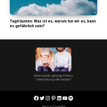
Tagträumen: Was ist es, warum tun wir es, kann
es gefährlich sein?
Gehirnspiele: geistige Fitness,
Unterhaltung oder beides?
Facebook
Twitter
Instagram
Pinterest
LinkedIn
YouTube
Spotify
About CogniFit