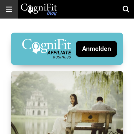
CogniFit
Blog: Brain
Health
News
Anmelden
Brain Training,
Mental Health, and
Wellness