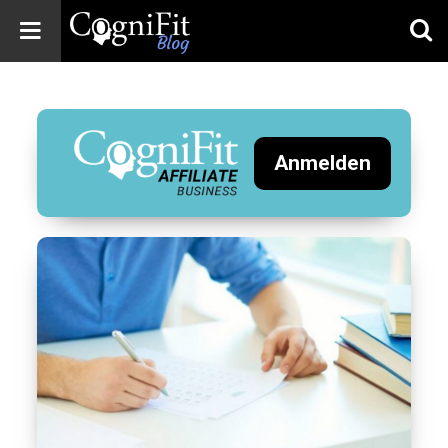
CogniFit
Blog: Brain
Health
News
Anmelden
Brain Training,
Mental Health, and
Wellness