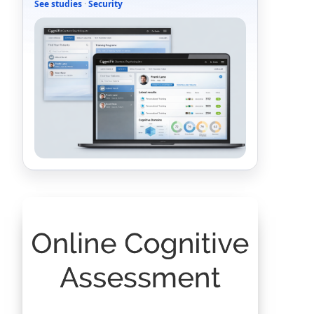
See studies
·
Security