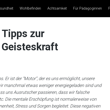
sundheit
Wohlbefinden
Achtsamkeit
Für Pädagoginnen
F
 Tipps zur
 Geisteskraft
 Er ist der “Motor”, der es uns ermöglicht, unsere
s wir manchmal etwas weniger energiegeladen sind und
ss uns Ausrutscher passieren, dass wir falsche
etc. Die mentale Erschöpfung ist normalerweise von
menheit, Stress und Sorgen begleitet. Diese negativen