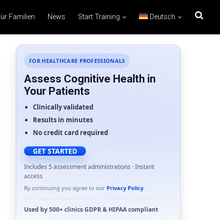
ür Familien
News
Start Training
Deutsch
FOR HEALTHCARE PROFESSIONALS
Assess Cognitive Health in
Your Patients
Clinically validated
Results in minutes
No credit card required
GET STARTED
Includes 5 assessment administrations · Instant
access
By continuing you agree to our
Privacy Policy
.
Used by
500+ clinics
·
GDPR
&
HIPAA
compliant