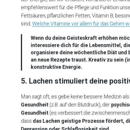
empfehlenswert für die Pflege und Funktion unser
Fettsäuren, pflanzlichen Fetten, Vitamin B, beso
sind.
Welche Vitamine vor allem für das Gehirn wic
Wenn du deine Geisteskraft erhöhen möc
interessiere dich für die Lebensmittel, di
organisiere deine wöchentliche Diät und b
an neue Rezepte traust.
Kreativ zu sein
(i
konstruktive Energie.
5. Lachen stimuliert deine posit
Man sagt oft, es gebe keine bessere Medizin als 
Gesundheit
(z.B. auf den Blutdruck), der
psychi
Gesundheit
(es verbessert die zwischenmensc
dass
das Lachen geistige Prozesse fördert, 
Depression oder Schlaflosigkeit sind
.