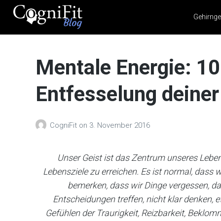
Gehirnge
CogniFit
Blog: Brain
Mentale Energie: 10
Health
News
Entfesselung deiner
Brain Training, Mental
Health, and Wellness
CogniFit
on
3. November 2016
Unser Geist ist das Zentrum unseres Lebens.
Lebensziele zu erreichen. Es ist normal, das
bemerken, dass wir Dinge vergessen, da
Entscheidungen treffen, nicht klar denken, 
Gefühlen der Traurigkeit, Reizbarkeit, Beklom