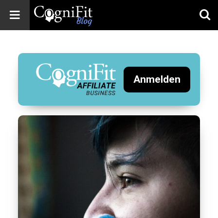
CogniFit
Blog: Brain
Health
News
Anmelden
Brain Training,
Mental Health, and
Wellness