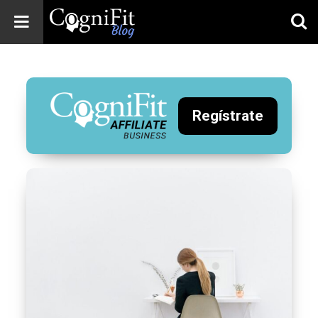
CogniFit
Blog: Brain
Health
News
Regístrate
Brain Training,
Mental Health, and
Wellness