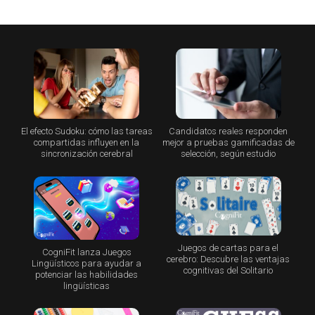
El efecto Sudoku: cómo las tareas
Candidatos reales responden
compartidas influyen en la
mejor a pruebas gamificadas de
sincronización cerebral
selección, según estudio
Juegos de cartas para el
CogniFit lanza Juegos
cerebro: Descubre las ventajas
Lingüísticos para ayudar a
cognitivas del Solitario
potenciar las habilidades
lingüísticas