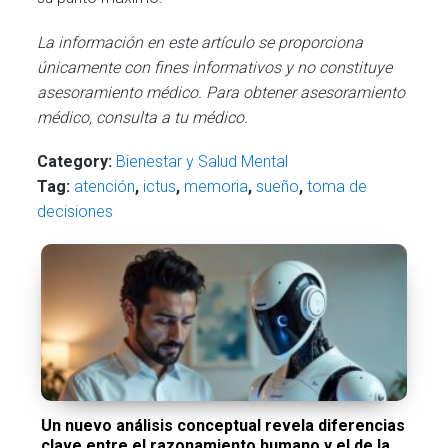
La información en este artículo se proporciona
únicamente con fines informativos y no constituye
asesoramiento médico. Para obtener asesoramiento
médico, consulta a tu médico.
Category:
Bienestar y Salud Mental
Tag:
atención
,
ictus
,
memoria
,
sueño
,
toma de
decisiones
Un nuevo análisis conceptual revela diferencias
clave entre el razonamiento humano y el de la