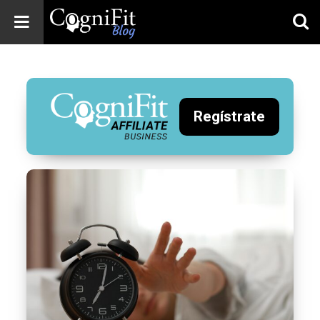
CogniFit
Blog: Brain
Health
News
Regístrate
Brain Training,
Mental Health, and
Wellness