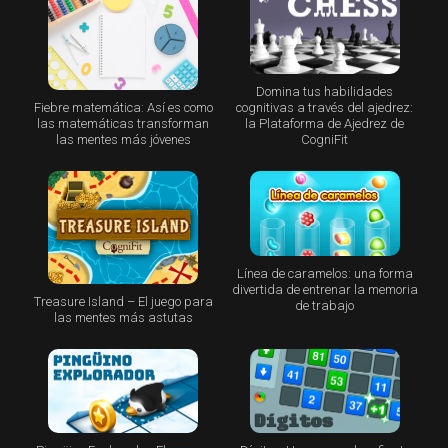
Domina tus habilidades
Fiebre matemática: Así es como
cognitivas a través del ajedrez:
las matemáticas transforman
la Plataforma de Ajedrez de
las mentes más jóvenes
CogniFit
Línea de caramelos: una forma
divertida de entrenar la memoria
Treasure Island – El juego para
de trabajo
las mentes más astutas