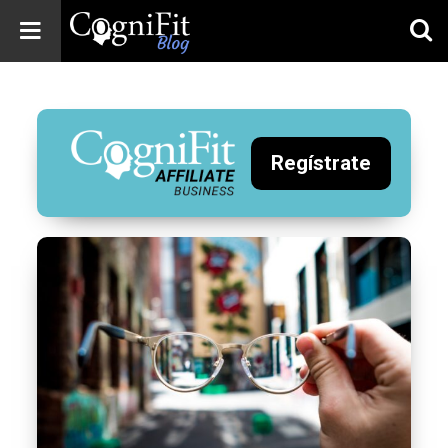
CogniFit
Blog: Brain
Health
News
Regístrate
Brain Training,
Mental Health, and
Wellness