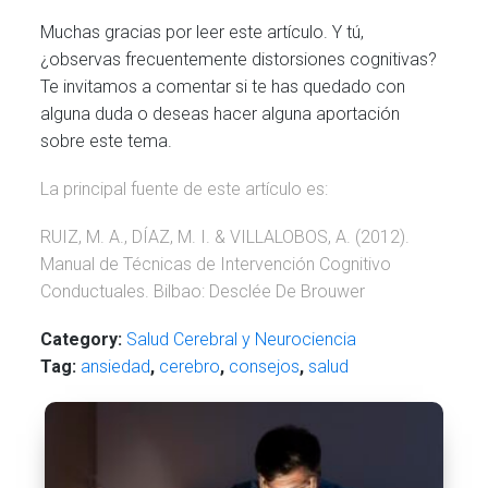
Muchas gracias por leer este artículo. Y tú,
¿observas frecuentemente distorsiones cognitivas?
Te invitamos a comentar si te has quedado con
alguna duda o deseas hacer alguna aportación
sobre este tema.
La principal fuente de este artículo es:
RUIZ, M. A., DÍAZ, M. I. & VILLALOBOS, A. (2012).
Manual de Técnicas de Intervención Cognitivo
Conductuales. Bilbao: Desclée De Brouwer
Category:
Salud Cerebral y Neurociencia
Tag:
ansiedad
,
cerebro
,
consejos
,
salud