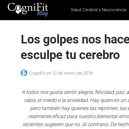
Salud Cerebral y Neurociencia
CogniFit
Blog: Brain
Los golpes nos hace
Health
News
esculpe tu cerebro
Brain Training, Mental
Health, and Wellness
CogniFit
on
12 de enero de 2018
A todos nos gusta sentir alegría, felicidad, pa
rabia, el miedo o la ansiedad. Hay quien en un
pero también hay quienes las reprimen, las 
realmente eficaz para nuestro bienestar em
recientes sugieren que no. Al contrario. De hec