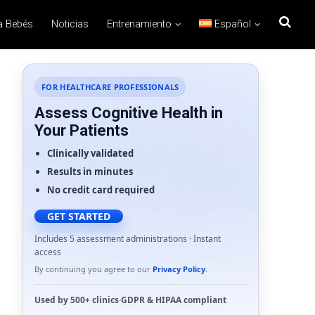
a Bebés
Noticias
Entrenamiento
Español
FOR HEALTHCARE PROFESSIONALS
Assess Cognitive Health in
Your Patients
Clinically validated
Results in minutes
No credit card required
GET STARTED
Includes 5 assessment administrations · Instant
access
By continuing you agree to our
Privacy Policy
.
Used by
500+ clinics
·
GDPR
&
HIPAA
compliant