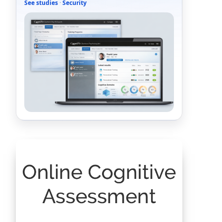
See studies
·
Security