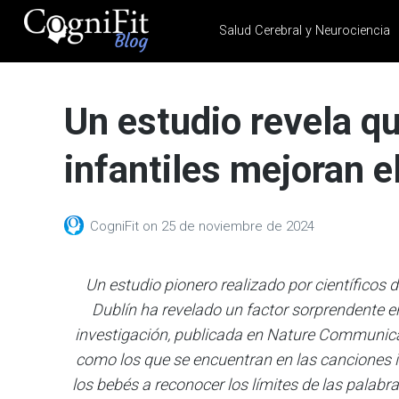
Salud Cerebral y Neurociencia
CogniFit
Blog: Brain
Un estudio revela q
Health
News
infantiles mejoran e
Brain Training, Mental
Health, and Wellness
CogniFit
on
25 de noviembre de 2024
Un estudio pionero realizado por científicos d
Dublín ha revelado un factor sorprendente en 
investigación, publicada en Nature Communicat
como los que se encuentran en las canciones i
los bebés a reconocer los límites de las palabra