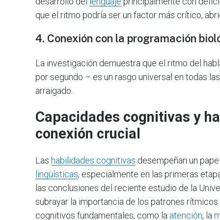
desarrollo del
lenguaje
principalmente con déficit
que el ritmo podría ser un factor más crítico, ab
4. Conexión con la programación biol
La investigación demuestra que el ritmo del hab
por segundo – es un rasgo universal en todas las
arraigado.
Capacidades cognitivas y hab
conexión crucial
Las
habilidades cognitivas
desempeñan un papel e
lingüísticas
, especialmente en las primeras etapa
las conclusiones del reciente estudio de la Unive
subrayar la importancia de los patrones rítmicos
cognitivos fundamentales, como la
atención
, la
m