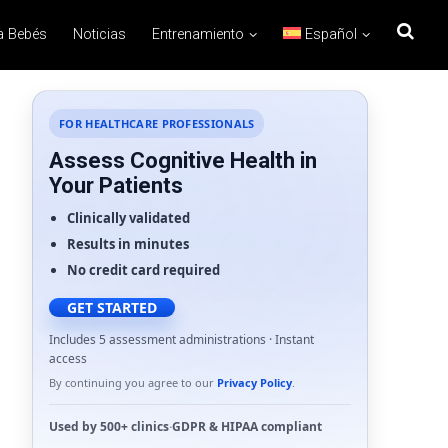
a Bebés
Noticias
Entrenamiento
Español
FOR HEALTHCARE PROFESSIONALS
Assess Cognitive Health in
Your Patients
Clinically validated
Results in minutes
No credit card required
GET STARTED
Includes 5 assessment administrations · Instant
access
By continuing you agree to our
Privacy Policy
.
Used by
500+ clinics
·
GDPR
&
HIPAA
compliant