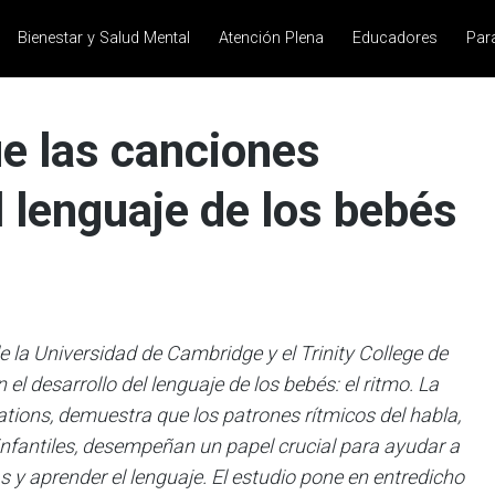
Bienestar y Salud Mental
Atención Plena
Educadores
Par
ue las canciones
l lenguaje de los bebés
e la Universidad de Cambridge y el Trinity College de
el desarrollo del lenguaje de los bebés: el ritmo.
La
ions, demuestra que los patrones rítmicos del habla,
nfantiles, desempeñan un papel crucial para ayudar a
s y aprender el lenguaje.
El estudio pone en entredicho