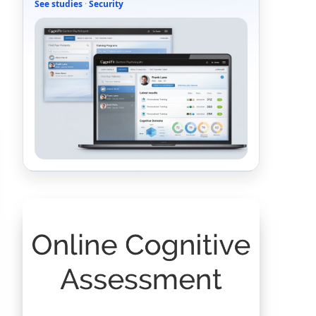
See studies
·
Security