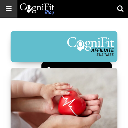
CogniFit
Blog: Brain
Health
News
Brain Training,
Mental Health, and
Wellness
Зарегистрироваться