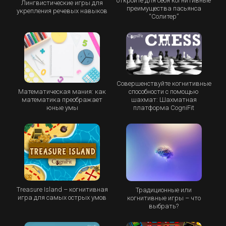
откройте для себя когнитивные
Лингвистические игры для
преимущества пасьянса
укрепления речевых навыков
“Cолитер”
Совершенствуйте когнитивные
Математическая мания: как
способности с помощью
математика преображает
шахмат: Шахматная
юные умы
платформа CogniFit
Treasure Island – когнитивная
Традиционные или
игра для самых острых умов
когнитивные игры – что
выбрать?