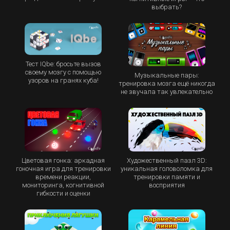
выбрать?
Тест IQbe: бросьте вызов
своему мозгу с помощью
Музыкальные пары:
узоров на гранях куба!
тренировка мозга ещё никогда
не звучала так увлекательно
Цветовая гонка: аркадная
Художественный пазл 3D:
гоночная игра для тренировки
уникальная головоломка для
времени реакции,
тренировки памяти и
мониторинга, когнитивной
восприятия
гибкости и оценки