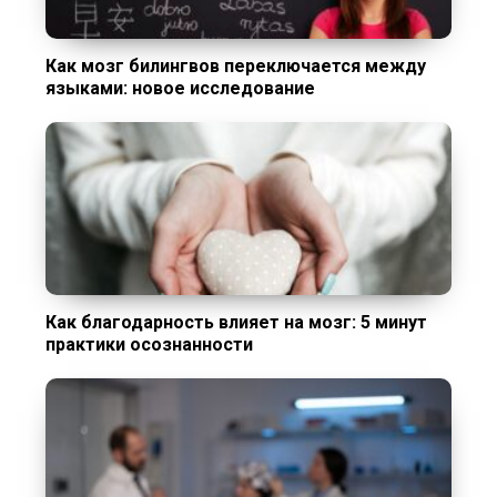
Как мозг билингвов переключается между
языками: новое исследование
Как благодарность влияет на мозг: 5 минут
практики осознанности