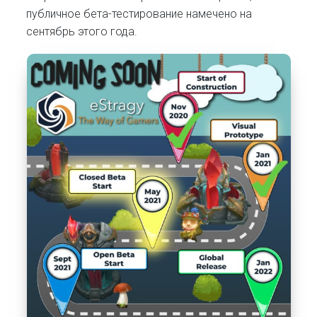
публичное бета-тестирование намечено на
сентябрь этого года.