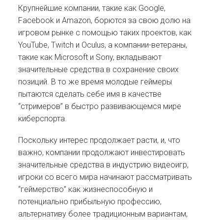
Крупнейшие компании, такие как Google,
Facebook и Amazon, борются за свою долю на
игровом рынке с помощью таких проектов, как
YouTube, Twitch и Oculus, а компании-ветераны,
такие как Microsoft и Sony, вкладывают
значительные средства в сохранение своих
позиций. В то же время молодые геймеры
пытаются сделать себе имя в качестве
“стримеров” в быстро развивающемся мире
киберспорта.
Поскольку интерес продолжает расти, и, что
важно, компании продолжают инвестировать
значительные средства в индустрию видеоигр,
игроки со всего мира начинают рассматривать
“геймерство” как жизнеспособную и
потенциально прибыльную профессию,
альтернативу более традиционным вариантам,