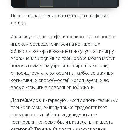
Персональная тренировка мозга на платформе
eStragy
Индивидуальные графики тренировок позволяют
игрокам сосредоточиться на конкретных
областях, которые значительно улучшат их игру.
Упражнения CogniFit по тренировке мозга могут
помочь геймерам укрепить нейронные связи,
относящиеся к некоторым из наиболее важных
когнитивных способностей, используемых во
время игры или в повседневной жизни.
Для геймеров, интересующихся дополнительными
тренировками, eStragy также предоставляет
возможность выбрать индивидуальные
тренировки, которые были разделены на шесть
категорий: Техника, Скорость, Фокусировка,