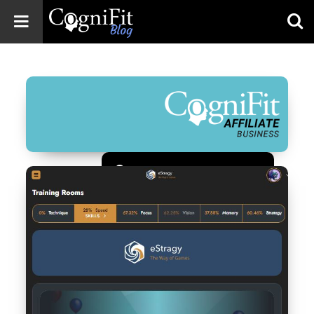
CogniFit
Blog: Brain
Health
News
Brain Training,
Mental Health, and
Wellness
Зарегистрироваться