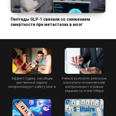
Пептиды GLP-1 связали со снижением
смертности при метастазах в мозг
Эффект Судоку: как общие
Учёные выяснили: реальные
умственные задачи
соискатели положительнее
синхронизируют работу мозга
воспринимают игровые
задания на этапе отбора