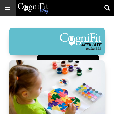
CogniFit
Blog: Brain
Health
News
Brain Training,
Mental Health, and
Wellness
Зарегистрироваться