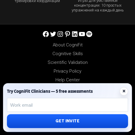
Игры для умственной
тренировки координации
концентрации: 10 простых
упражнений на каждый день
Facebook
Twitter
Instagram
Pinterest
LinkedIn
YouTube
Spotify
About CogniFit
Cognitive Skills
Scientific Validation
Privacy Policy
Help Center
Reseller Platform
×
Try CogniFit Clinicians — 5 free assessments
Affiliates
GET INVITE
©2012-2026 - All Rights Reserved.
CogniFit