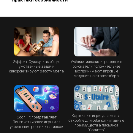
Эффект Судоку: как общие
Учёные выяснили: реальные
умственные задачи
соискатели положительнее
синхронизируют работу мозга
воспринимают игровые
задания на этапе отбора
Карточные игры для мозга:
CogniFit представляет
откройте для себя когнитивные
Лингвистические игры для
преимущества пасьянса
укрепления речевых навыков
“Cолитер”