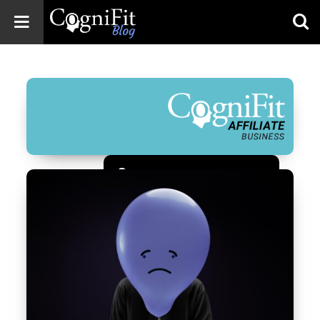
CogniFit
Blog: Brain
Health
News
Brain Training,
Mental Health, and
Wellness
Зарегистрироваться