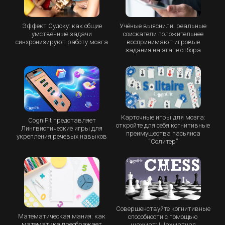
Эффект Судоку: как общие
Учёные выяснили: реальные
умственные задачи
соискатели положительнее
синхронизируют работу мозга
воспринимают игровые
задания на этапе отбора
Карточные игры для мозга:
CogniFit представляет
откройте для себя когнитивные
Лингвистические игры для
преимущества пасьянса
укрепления речевых навыков
“Cолитер”
Совершенствуйте когнитивные
Математическая мания: как
способности с помощью
математика преображает
шахмат: Шахматная