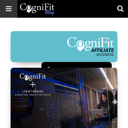
CogniFit
Blog: Brain
Health
News
Brain Training,
Mental Health, and
Wellness
Зарегистрироваться