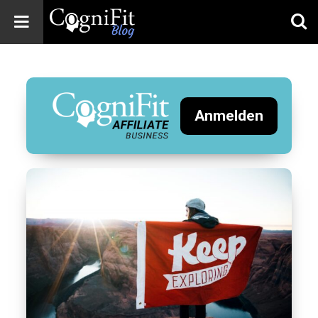
CogniFit
Blog: Brain
Health
News
Anmelden
Brain Training,
Mental Health, and
Wellness