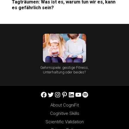
Tagträumen: Was ist es, warum tun wir es, kann
es gefährlich sein?
Gehirnspiele: geistige Fitness,
Unterhaltung oder beides?
Facebook
Twitter
Instagram
Pinterest
LinkedIn
YouTube
Spotify
About CogniFit
Cognitive Skills
Scientific Validation