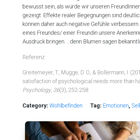
bewusst sein, als würde wir unseren FreundInnen 
gezeigt: Effekte realer Begegnungen sind deutlich
können daher auch negative Gefühle verbessern. 
eines Freundes/ einer Freundin unsere Anerkenn
Ausdruck bringen. …denn Blumen sagen bekannt
Referenz:
Greitemeyer, T., Mügge, D. O., & Bollermann, I. (
satisfaction of psychological needs more than 
Psychology
,
36
(3), 252-258.
Category:
Wohlbefinden
Tag:
Emotionen
,
Sel