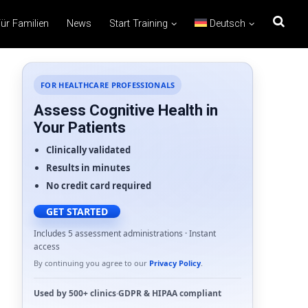
ür Familien
News
Start Training
Deutsch
FOR HEALTHCARE PROFESSIONALS
Assess Cognitive Health in
Your Patients
Clinically validated
Results in minutes
No credit card required
GET STARTED
Includes 5 assessment administrations · Instant
access
By continuing you agree to our
Privacy Policy
.
Used by
500+ clinics
·
GDPR
&
HIPAA
compliant