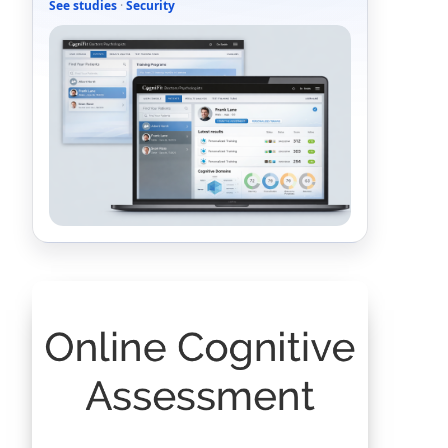
See studies
·
Security