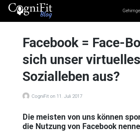
Gehirnge
CogniFit
Blog: Brain
Facebook = Face-Boo
Health
News
sich unser virtuelle
Brain Training, Mental
Health, and Wellness
Sozialleben aus?
CogniFit
on
11. Juli 2017
Die meisten von uns können spon
die Nutzung von Facebook nenne