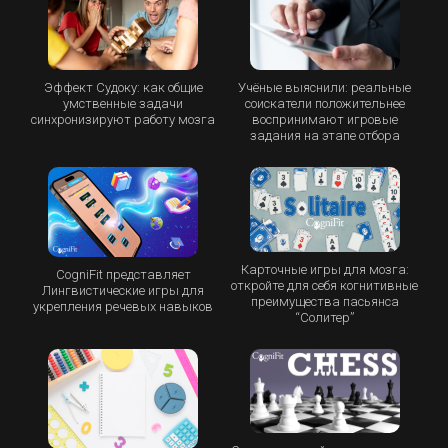
Эффект Судоку: как общие
Учёные выяснили: реальные
умственные задачи
соискатели положительнее
синхронизируют работу мозга
воспринимают игровые
задания на этапе отбора
Карточные игры для мозга:
CogniFit представляет
откройте для себя когнитивные
Лингвистические игры для
преимущества пасьянса
укрепления речевых навыков
“Cолитер”