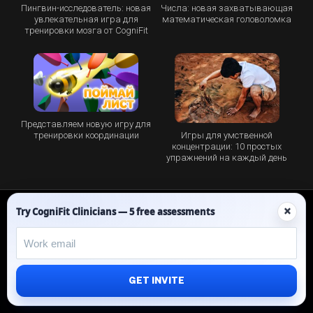
Пингвин-исследователь: новая
Числа: новая захватывающая
увлекательная игра для
математическая головоломка
тренировки мозга от CogniFit
Представляем новую игру для
Игры для умственной
тренировки координации
концентрации: 10 простых
упражнений на каждый день
Facebook
Twitter
Instagram
Pinterest
LinkedIn
YouTube
Spotify
×
Try CogniFit Clinicians — 5 free assessments
About CogniFit
Cognitive Skills
Scientific Validation
GET INVITE
Privacy Policy