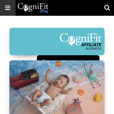
CogniFit
Blog: Brain
Health
News
Brain Training,
Mental Health, and
Wellness
Зарегистрироваться