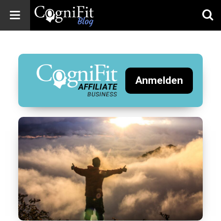
CogniFit
Blog: Brain
Health
News
Anmelden
Brain Training,
Mental Health, and
Wellness