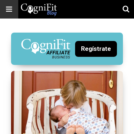
CogniFit
Blog: Brain
Health
News
Regístrate
Brain Training,
Mental Health, and
Wellness