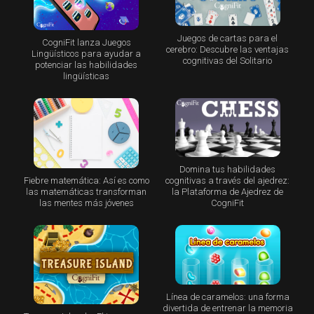
Juegos de cartas para el
CogniFit lanza Juegos
cerebro: Descubre las ventajas
Lingüísticos para ayudar a
cognitivas del Solitario
potenciar las habilidades
lingüísticas
Domina tus habilidades
Fiebre matemática: Así es como
cognitivas a través del ajedrez:
las matemáticas transforman
la Plataforma de Ajedrez de
las mentes más jóvenes
CogniFit
Línea de caramelos: una forma
divertida de entrenar la memoria