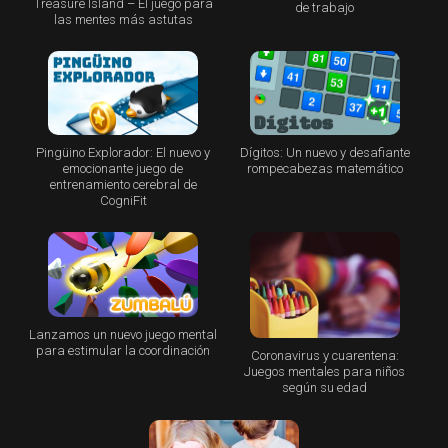
Treasure Island – El juego para
de trabajo
las mentes más astutas
Pingüino Explorador: El nuevo y
Dígitos: Un nuevo y desafiante
emocionante juego de
rompecabezas matemático
entrenamiento cerebral de
CogniFit
Lanzamos un nuevo juego mental
para estimular la coordinación
Coronavirus y cuarentena:
Juegos mentales para niños
según su edad