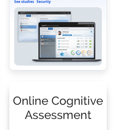
See studies
·
Security