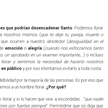
nes que podrían desencadenar llanto
. Podemos llorar
a nosotros mismos (
que te deje tu pareja, muerte o
 que ocurren a nuestro alrededor (
desigualdad en el
 de
emoción
o
alegría
(
cuando nos esforzamos tanto
ajo, un aprobado en un examen importante,…
) o incluso
lorar y sentimos la necesidad de hacerlo nosotros
r en público
y por eso intentamos evitarlo a toda costa.
ebilidad por la mayoría de las personas. Es por eso que
emos a un hombre llorar.
¿Por qué?
llorar y si lo hacen que sea a escondidas… “
que nadie
bres son fuertes siempre
”. Permitidme que os diga que