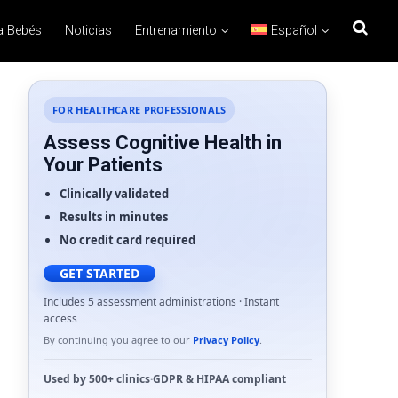
a Bebés
Noticias
Entrenamiento
Español
FOR HEALTHCARE PROFESSIONALS
Assess Cognitive Health in
Your Patients
Clinically validated
Results in minutes
No credit card required
GET STARTED
Includes 5 assessment administrations · Instant
access
By continuing you agree to our
Privacy Policy
.
Used by
500+ clinics
·
GDPR
&
HIPAA
compliant