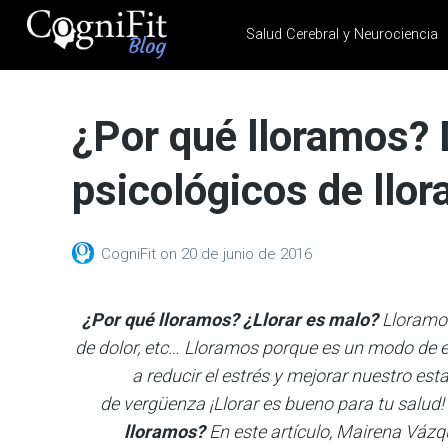
Salud Cerebral y Neurociencia
CogniFit
Blog: Brain
¿Por qué lloramos? 
Health
News
psicológicos de llor
Brain Training, Mental
Health, and Wellness
CogniFit
on
20 de junio de 2016
¿Por qué lloramos?
¿Llorar es malo?
Lloramos 
de dolor, etc… Lloramos porque es un modo de 
a reducir el estrés y mejorar nuestro e
de vergüenza ¡Llorar es bueno para tu salud!
lloramos?
En este artículo, Mairena Vázq