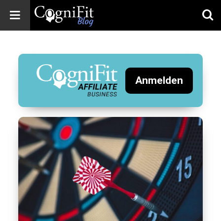
CogniFit
Blog: Brain
Health
News
Anmelden
Brain Training,
Mental Health, and
Wellness