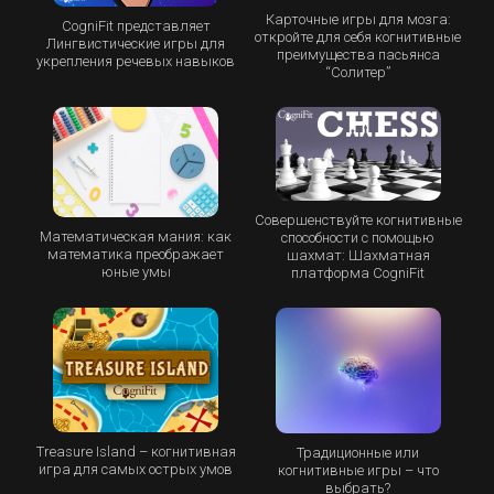
Карточные игры для мозга:
CogniFit представляет
откройте для себя когнитивные
Лингвистические игры для
преимущества пасьянса
укрепления речевых навыков
“Cолитер”
Совершенствуйте когнитивные
Математическая мания: как
способности с помощью
математика преображает
шахмат: Шахматная
юные умы
платформа CogniFit
Treasure Island – когнитивная
Традиционные или
игра для самых острых умов
когнитивные игры – что
выбрать?