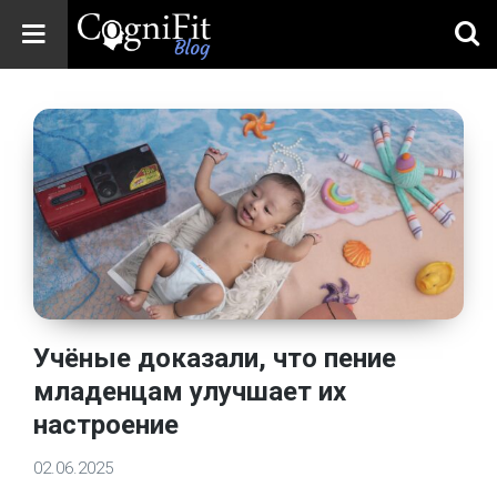
CogniFit
Blog: Brain
Health
News
Brain Training,
Mental Health, and
Wellness
Учёные доказали, что пение
младенцам улучшает их
настроение
02.06.2025